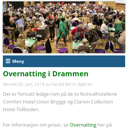
Meny
Overnatting i Drammen
Skrevet 06. juni, 2018
av Harald Berre Skjæran
Det er fortsatt ledige rom på de to festivalhotellene
Comfort Hotel Union Brygge og Clarion Collection
Hotel Tollboden.
For informasjon om priser, se
Overnatting
her på